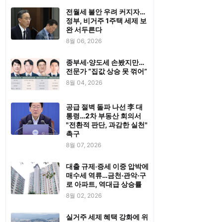
전월세 불안 우려 커지자…
정부, 비거주 1주택 세제 보
완 서두른다
8월 06, 2026
종부세·양도세 손봤지만…
전문가 “집값 상승 못 꺾어”
8월 04, 2026
공급 절벽 돌파 나선 李 대
통령…2차 부동산 회의서
"전환적 판단, 과감한 실천"
촉구
8월 07, 2026
대출 규제·증세 이중 압박에
매수세 역류…금천·관악·구
로 아파트, 역대급 상승률
8월 02, 2026
실거주 세제 혜택 강화에 위