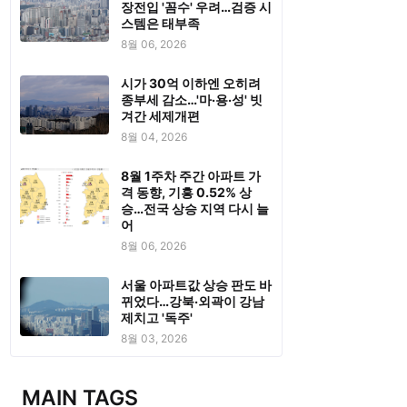
장전입 '꼼수' 우려…검증 시
스템은 태부족
8월 06, 2026
시가 30억 이하엔 오히려
종부세 감소…'마·용·성' 빗
겨간 세제개편
8월 04, 2026
8월 1주차 주간 아파트 가
격 동향, 기흥 0.52% 상
승…전국 상승 지역 다시 늘
어
8월 06, 2026
서울 아파트값 상승 판도 바
뀌었다…강북·외곽이 강남
제치고 '독주'
8월 03, 2026
MAIN TAGS