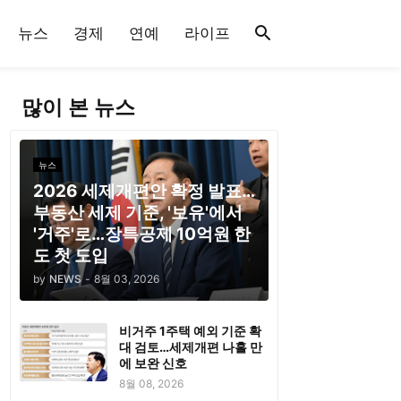
뉴스
경제
연예
라이프
많이 본 뉴스
뉴스
2026 세제개편안 확정 발표…
부동산 세제 기준, '보유'에서
'거주'로…장특공제 10억원 한
도 첫 도입
by
NEWS
-
8월 03, 2026
비거주 1주택 예외 기준 확
대 검토…세제개편 나흘 만
에 보완 신호
8월 08, 2026