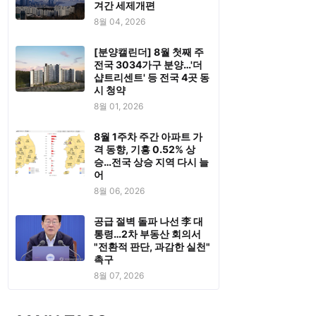
겨간 세제개편
8월 04, 2026
[분양캘린더] 8월 첫째 주
전국 3034가구 분양…'더
샵트리센트' 등 전국 4곳 동
시 청약
8월 01, 2026
8월 1주차 주간 아파트 가
격 동향, 기흥 0.52% 상
승…전국 상승 지역 다시 늘
어
8월 06, 2026
공급 절벽 돌파 나선 李 대
통령…2차 부동산 회의서
"전환적 판단, 과감한 실천"
촉구
8월 07, 2026