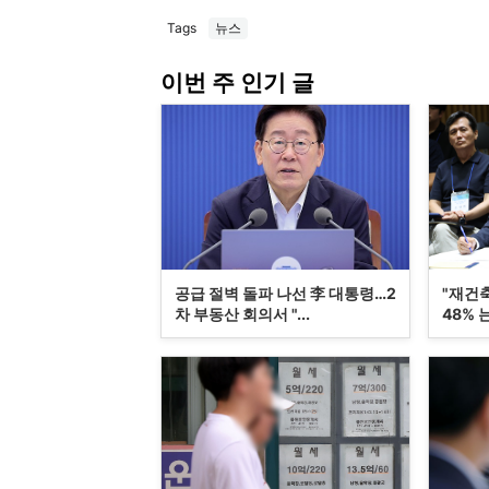
Tags
뉴스
이번 주 인기 글
공급 절벽 돌파 나선 李 대통령…2
"재건
차 부동산 회의서 "...
48% 