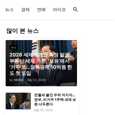
뉴스
경제
연예
라이프
많이 본 뉴스
뉴스
2026 세제개편안 확정 발표…
부동산 세제 기준, '보유'에서
'거주'로…장특공제 10억원 한
도 첫 도입
by
NEWS
-
8월 03, 2026
전월세 불안 우려 커지자…
정부, 비거주 1주택 세제 보
완 서두른다
8월 06, 2026