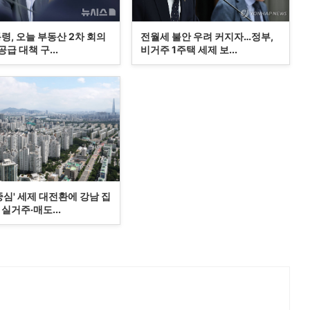
령, 오늘 부동산 2차 회의
전월세 불안 우려 커지자…정부,
급 대책 구...
비거주 1주택 세제 보...
중심' 세제 대전환에 강남 집
실거주·매도...