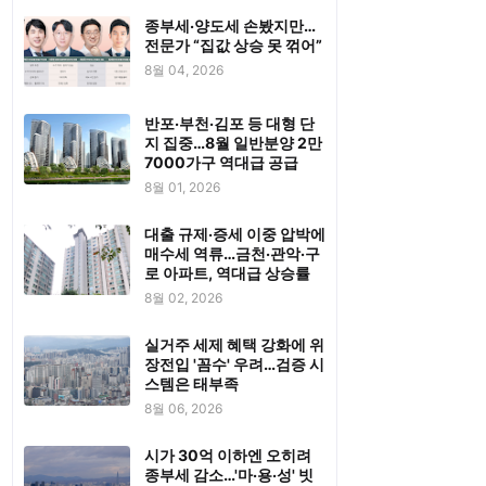
종부세·양도세 손봤지만…
전문가 “집값 상승 못 꺾어”
8월 04, 2026
반포·부천·김포 등 대형 단
지 집중…8월 일반분양 2만
7000가구 역대급 공급
8월 01, 2026
대출 규제·증세 이중 압박에
매수세 역류…금천·관악·구
로 아파트, 역대급 상승률
8월 02, 2026
실거주 세제 혜택 강화에 위
장전입 '꼼수' 우려…검증 시
스템은 태부족
8월 06, 2026
시가 30억 이하엔 오히려
종부세 감소…'마·용·성' 빗