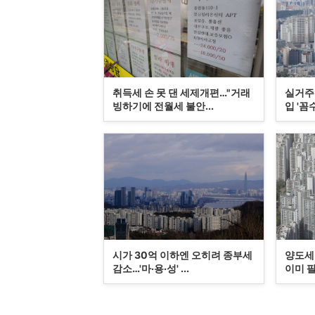
취득세 손 못 댄 세제개편…"거래
실거주
빙하기에 전월세 불안...
입 '꼼수
시가 30억 이하엔 오히려 종부세
양도세
감소…'마·용·성' ...
이미 팔