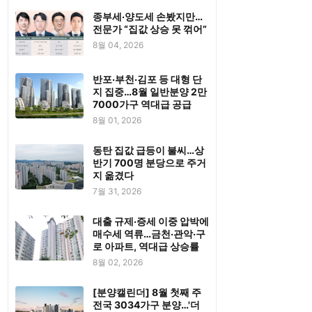
종부세·양도세 손봤지만…
전문가 “집값 상승 못 꺾어”
8월 04, 2026
반포·부천·김포 등 대형 단
지 집중…8월 일반분양 2만
7000가구 역대급 공급
8월 01, 2026
동탄 집값 급등이 불씨…상
반기 700명 분당으로 주거
지 옮겼다
7월 31, 2026
대출 규제·증세 이중 압박에
매수세 역류…금천·관악·구
로 아파트, 역대급 상승률
8월 02, 2026
[분양캘린더] 8월 첫째 주
전국 3034가구 분양…'더