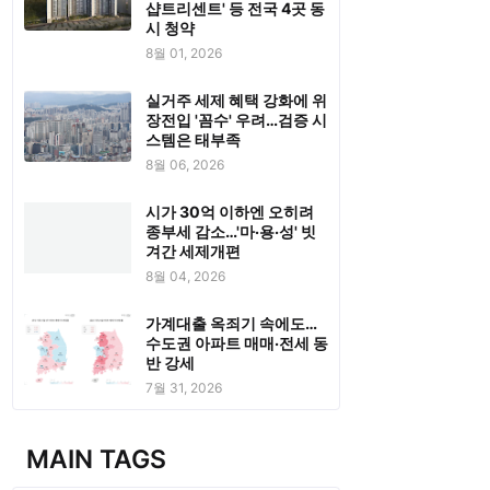
샵트리센트' 등 전국 4곳 동
시 청약
8월 01, 2026
실거주 세제 혜택 강화에 위
장전입 '꼼수' 우려…검증 시
스템은 태부족
8월 06, 2026
시가 30억 이하엔 오히려
종부세 감소…'마·용·성' 빗
겨간 세제개편
8월 04, 2026
가계대출 옥죄기 속에도…
수도권 아파트 매매·전세 동
반 강세
7월 31, 2026
MAIN TAGS