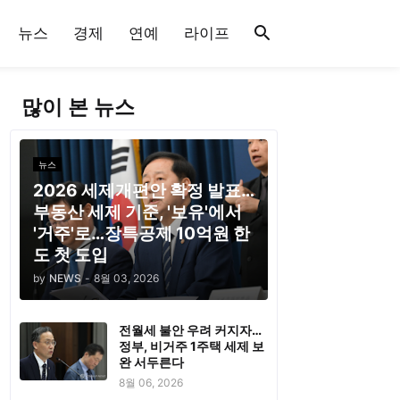
뉴스
경제
연예
라이프
많이 본 뉴스
뉴스
2026 세제개편안 확정 발표…
부동산 세제 기준, '보유'에서
'거주'로…장특공제 10억원 한
도 첫 도입
by
NEWS
-
8월 03, 2026
전월세 불안 우려 커지자…
정부, 비거주 1주택 세제 보
완 서두른다
8월 06, 2026