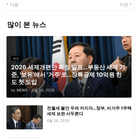
다음
이전
많이 본 뉴스
뉴스
2026 세제개편안 확정 발표…부동산 세제 기
준, '보유'에서 '거주'로…장특공제 10억원 한
도 첫 도입
by
NEWS
-
8월 03, 2026
전월세 불안 우려 커지자…정부, 비거주 1주택
세제 보완 서두른다
8월 06, 2026