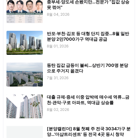
종부세·양도세 손봤지만…전문가 “집값 상승
못 꺾어”
8월 04, 2026
반포·부천·김포 등 대형 단지 집중…8월 일반
분양 2만7000가구 역대급 공급
8월 01, 2026
동탄 집값 급등이 불씨…상반기 700명 분당
으로 주거지 옮겼다
7월 31, 2026
대출 규제·증세 이중 압박에 매수세 역류…금
천·관악·구로 아파트, 역대급 상승률
8월 02, 2026
[분양캘린더] 8월 첫째 주 전국 3034가구 분
양…'더샵트리센트' 등 전국 4곳 동시 청약