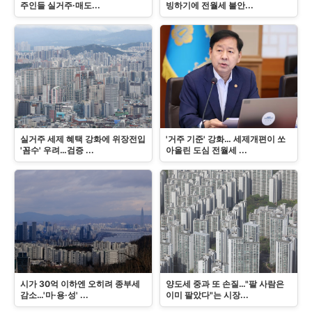
주인들 실거주·매도...
빙하기에 전월세 불안...
실거주 세제 혜택 강화에 위장전입
'거주 기준' 강화… 세제개편이 쏘
'꼼수' 우려…검증 ...
아올린 도심 전월세 ...
시가 30억 이하엔 오히려 종부세
양도세 중과 또 손질…"팔 사람은
감소…'마·용·성' ...
이미 팔았다"는 시장...