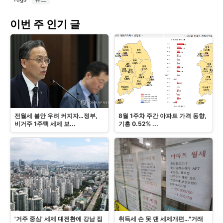
이번 주 인기 글
전월세 불안 우려 커지자…정부,
8월 1주차 주간 아파트 가격 동향,
비거주 1주택 세제 보...
기흥 0.52% ...
'거주 중심' 세제 대전환에 강남 집
취득세 손 못 댄 세제개편…"거래