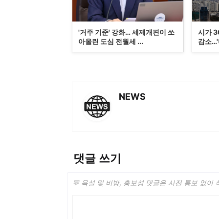
'거주 기준' 강화… 세제개편이 쏘
시가 
아올린 도심 전월세 ...
감소…'마
NEWS
댓글 쓰기
💬 욕설 및 비방, 홍보성 댓글은 사전 통보 없이