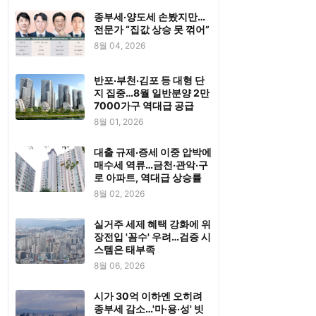
종부세·양도세 손봤지만…
전문가 “집값 상승 못 꺾어”
8월 04, 2026
반포·부천·김포 등 대형 단
지 집중…8월 일반분양 2만
7000가구 역대급 공급
8월 01, 2026
대출 규제·증세 이중 압박에
매수세 역류…금천·관악·구
로 아파트, 역대급 상승률
8월 02, 2026
실거주 세제 혜택 강화에 위
장전입 '꼼수' 우려…검증 시
스템은 태부족
8월 06, 2026
시가 30억 이하엔 오히려
종부세 감소…'마·용·성' 빗