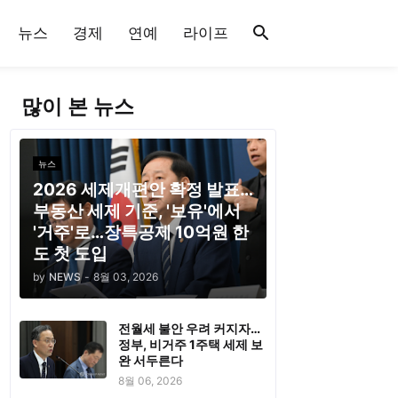
뉴스
경제
연예
라이프
많이 본 뉴스
뉴스
2026 세제개편안 확정 발표…
부동산 세제 기준, '보유'에서
'거주'로…장특공제 10억원 한
도 첫 도입
by
NEWS
-
8월 03, 2026
전월세 불안 우려 커지자…
정부, 비거주 1주택 세제 보
완 서두른다
8월 06, 2026