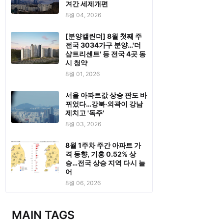
겨간 세제개편
8월 04, 2026
[분양캘린더] 8월 첫째 주
전국 3034가구 분양…'더
샵트리센트' 등 전국 4곳 동
시 청약
8월 01, 2026
서울 아파트값 상승 판도 바
뀌었다…강북·외곽이 강남
제치고 '독주'
8월 03, 2026
8월 1주차 주간 아파트 가
격 동향, 기흥 0.52% 상
승…전국 상승 지역 다시 늘
어
8월 06, 2026
MAIN TAGS