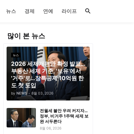
뉴스
경제
연예
라이프
많이 본 뉴스
뉴스
2026 세제개편안 확정 발표…
부동산 세제 기준, '보유'에서
'거주'로…장특공제 10억원 한
도 첫 도입
by
NEWS
-
8월 03, 2026
전월세 불안 우려 커지자…
정부, 비거주 1주택 세제 보
완 서두른다
8월 06, 2026