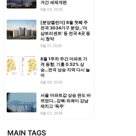
겨간 세제개편
8월 04, 2026
[분양캘린더] 8월 첫째 주
전국 3034가구 분양…'더
샵트리센트' 등 전국 4곳 동
시 청약
8월 01, 2026
8월 1주차 주간 아파트 가
격 동향, 기흥 0.52% 상
승…전국 상승 지역 다시 늘
어
8월 06, 2026
서울 아파트값 상승 판도 바
뀌었다…강북·외곽이 강남
제치고 '독주'
8월 03, 2026
MAIN TAGS