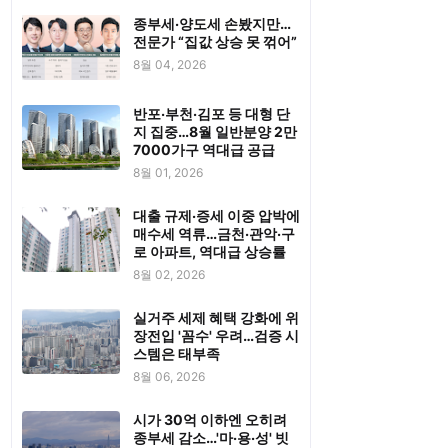
종부세·양도세 손봤지만…
전문가 “집값 상승 못 꺾어”
8월 04, 2026
반포·부천·김포 등 대형 단
지 집중…8월 일반분양 2만
7000가구 역대급 공급
8월 01, 2026
대출 규제·증세 이중 압박에
매수세 역류…금천·관악·구
로 아파트, 역대급 상승률
8월 02, 2026
실거주 세제 혜택 강화에 위
장전입 '꼼수' 우려…검증 시
스템은 태부족
8월 06, 2026
시가 30억 이하엔 오히려
종부세 감소…'마·용·성' 빗