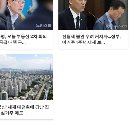
령, 오늘 부동산 2차 회의
전월세 불안 우려 커지자…정부,
급 대책 구...
비거주 1주택 세제 보...
중심' 세제 대전환에 강남 집
실거주·매도...