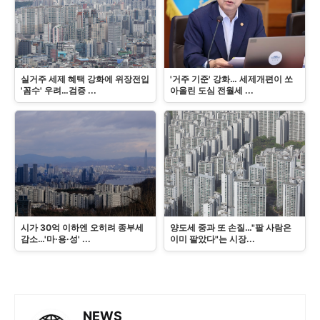
실거주 세제 혜택 강화에 위장전입
'거주 기준' 강화… 세제개편이 쏘
'꼼수' 우려…검증 ...
아올린 도심 전월세 ...
시가 30억 이하엔 오히려 종부세
양도세 중과 또 손질…"팔 사람은
감소…'마·용·성' ...
이미 팔았다"는 시장...
NEWS