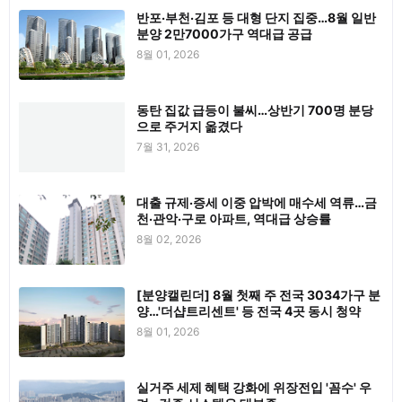
반포·부천·김포 등 대형 단지 집중…8월 일반
분양 2만7000가구 역대급 공급
8월 01, 2026
동탄 집값 급등이 불씨…상반기 700명 분당
으로 주거지 옮겼다
7월 31, 2026
대출 규제·증세 이중 압박에 매수세 역류…금
천·관악·구로 아파트, 역대급 상승률
8월 02, 2026
[분양캘린더] 8월 첫째 주 전국 3034가구 분
양…'더샵트리센트' 등 전국 4곳 동시 청약
8월 01, 2026
실거주 세제 혜택 강화에 위장전입 '꼼수' 우