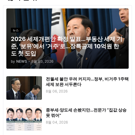
뉴스
2026 세제개편안 확정 발표…부동산 세제 기
준, '보유'에서 '거주'로…장특공제 10억원 한
도 첫 도입
by
NEWS
-
8월 03, 2026
전월세 불안 우려 커지자…정부, 비거주 1주택
세제 보완 서두른다
8월 06, 2026
종부세·양도세 손봤지만…전문가 “집값 상승
못 꺾어”
8월 04, 2026