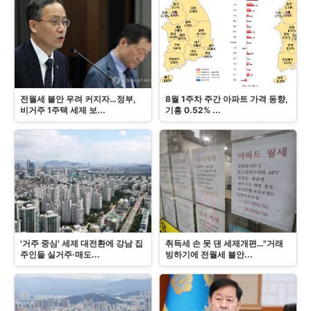
전월세 불안 우려 커지자…정부,
8월 1주차 주간 아파트 가격 동향,
비거주 1주택 세제 보...
기흥 0.52% ...
'거주 중심' 세제 대전환에 강남 집
취득세 손 못 댄 세제개편…"거래
주인들 실거주·매도...
빙하기에 전월세 불안...