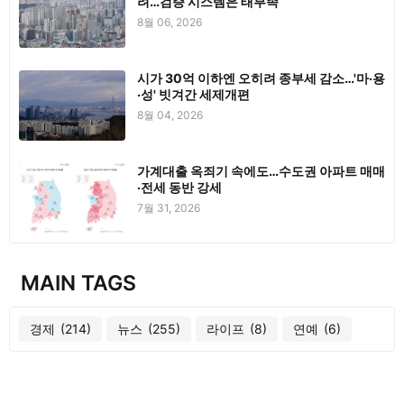
려…검증 시스템은 태부족
8월 06, 2026
시가 30억 이하엔 오히려 종부세 감소…'마·용
·성' 빗겨간 세제개편
8월 04, 2026
가계대출 옥죄기 속에도…수도권 아파트 매매
·전세 동반 강세
7월 31, 2026
MAIN TAGS
경제
(214)
뉴스
(255)
라이프
(8)
연예
(6)