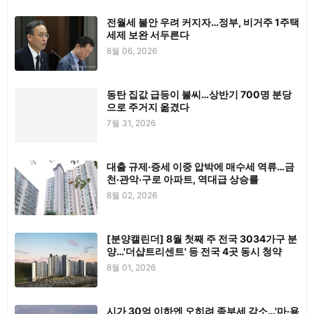
전월세 불안 우려 커지자…정부, 비거주 1주택
세제 보완 서두른다
8월 06, 2026
동탄 집값 급등이 불씨…상반기 700명 분당
으로 주거지 옮겼다
7월 31, 2026
대출 규제·증세 이중 압박에 매수세 역류…금
천·관악·구로 아파트, 역대급 상승률
8월 02, 2026
[분양캘린더] 8월 첫째 주 전국 3034가구 분
양…'더샵트리센트' 등 전국 4곳 동시 청약
8월 01, 2026
시가 30억 이하엔 오히려 종부세 감소…'마·용