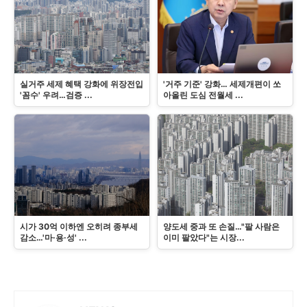
실거주 세제 혜택 강화에 위장전입
'거주 기준' 강화… 세제개편이 쏘
'꼼수' 우려…검증 ...
아올린 도심 전월세 ...
시가 30억 이하엔 오히려 종부세
양도세 중과 또 손질…"팔 사람은
감소…'마·용·성' ...
이미 팔았다"는 시장...