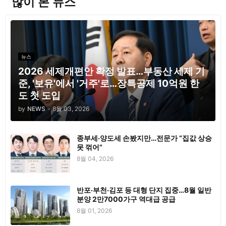
많이 본 뉴스
뉴스
2026 세제개편안 확정 발표…부동산 세제 기
준, '보유'에서 '거주'로…장특공제 10억원 한
도 첫 도입
by
NEWS
-
8월 03, 2026
종부세·양도세 손봤지만…전문가 “집값 상승
못 꺾어”
8월 04, 2026
반포·부천·김포 등 대형 단지 집중…8월 일반
분양 2만7000가구 역대급 공급
8월 01, 2026