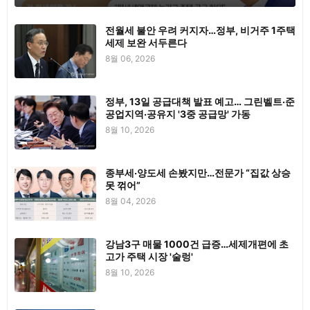
전월세 불안 우려 커지자…정부, 비거주 1주택
세제 보완 서두른다
8월 06, 2026
정부, 13일 공급대책 발표 예고… 그린벨트·준
공업지역·공유지 '3중 공급망' 가동
8월 10, 2026
종부세·양도세 손봤지만…전문가 “집값 상승
못 꺾어”
8월 04, 2026
강남3구 매물 1000건 급증…세제개편에 초
고가 주택 시장 '술렁'
8월 10, 2026