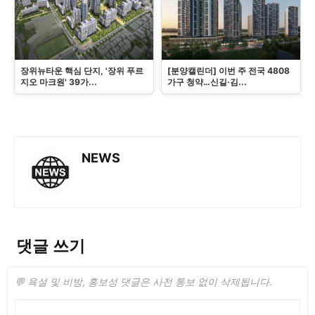
장위뉴타운 핵심 단지, '장위 푸르
[분양캘린더] 이번 주 전국 4808
지오 마크원' 39가...
가구 청약…신길·김...
NEWS
댓글 쓰기
💬 욕설 및 비방, 홍보성 댓글은 사전 통보 없이 삭제됩니다.