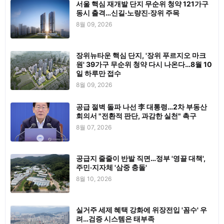
서울 핵심 재개발 단지 무순위 청약 121가구
동시 출격…신길·노량진·장위 주목
8월 09, 2026
장위뉴타운 핵심 단지, '장위 푸르지오 마크
원' 39가구 무순위 청약 다시 나온다…8월 10
일 하루만 접수
8월 09, 2026
공급 절벽 돌파 나선 李 대통령…2차 부동산
회의서 "전환적 판단, 과감한 실천" 촉구
8월 07, 2026
공급지 줄줄이 반발 직면…정부 '영끌 대책',
주민·지자체 '삼중 충돌'
8월 10, 2026
실거주 세제 혜택 강화에 위장전입 '꼼수' 우
려…검증 시스템은 태부족