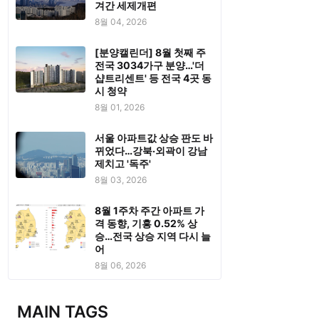
겨간 세제개편
8월 04, 2026
[분양캘린더] 8월 첫째 주
전국 3034가구 분양…'더
샵트리센트' 등 전국 4곳 동
시 청약
8월 01, 2026
서울 아파트값 상승 판도 바
뀌었다…강북·외곽이 강남
제치고 '독주'
8월 03, 2026
8월 1주차 주간 아파트 가
격 동향, 기흥 0.52% 상
승…전국 상승 지역 다시 늘
어
8월 06, 2026
MAIN TAGS