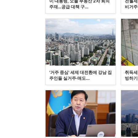
이 대통령, 오늘 부동산 2차 회의
전월세
주재…공급 대책 구...
비거주 
'거주 중심' 세제 대전환에 강남 집
취득세
주인들 실거주·매도...
빙하기에