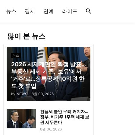
뉴스
경제
연예
라이프
많이 본 뉴스
뉴스
2026 세제개편안 확정 발표…
부동산 세제 기준, '보유'에서
'거주'로…장특공제 10억원 한
도 첫 도입
by
NEWS
-
8월 03, 2026
전월세 불안 우려 커지자…
정부, 비거주 1주택 세제 보
완 서두른다
8월 06, 2026