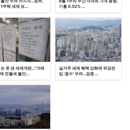
 불안 우려 커지자…정부,
8월 1주차 주간 아파트 가격 동향,
1주택 세제 보...
기흥 0.52% ...
 손 못 댄 세제개편…"거래
실거주 세제 혜택 강화에 위장전
 전월세 불안...
입 '꼼수' 우려…검증 ...