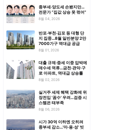
종부세·양도세 손봤지만…
전문가 “집값 상승 못 꺾어”
8월 04, 2026
반포·부천·김포 등 대형 단
지 집중…8월 일반분양 2만
7000가구 역대급 공급
8월 01, 2026
대출 규제·증세 이중 압박에
매수세 역류…금천·관악·구
로 아파트, 역대급 상승률
8월 02, 2026
실거주 세제 혜택 강화에 위
장전입 '꼼수' 우려…검증 시
스템은 태부족
8월 06, 2026
시가 30억 이하엔 오히려
종부세 감소…'마·용·성' 빗