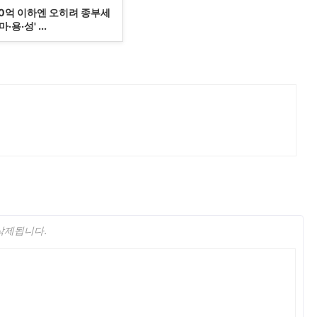
30억 이하엔 오히려 종부세
·용·성' ...
 삭제됩니다.