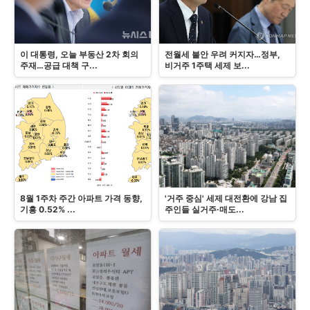
이 대통령, 오늘 부동산 2차 회의
전월세 불안 우려 커지자…정부,
주재…공급 대책 구...
비거주 1주택 세제 보...
8월 1주차 주간 아파트 가격 동향,
'거주 중심' 세제 대전환에 강남 집
기흥 0.52% ...
주인들 실거주·매도...