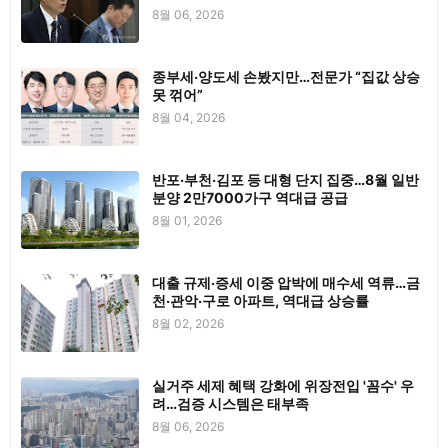
8월 06, 2026
종부세·양도세 손봤지만…전문가 “집값 상승
못 꺾어”
8월 04, 2026
반포·부천·김포 등 대형 단지 집중…8월 일반
분양 2만7000가구 역대급 공급
8월 01, 2026
대출 규제·증세 이중 압박에 매수세 역류…금
천·관악·구로 아파트, 역대급 상승률
8월 02, 2026
실거주 세제 혜택 강화에 위장전입 '꼼수' 우
려…검증 시스템은 태부족
8월 06, 2026