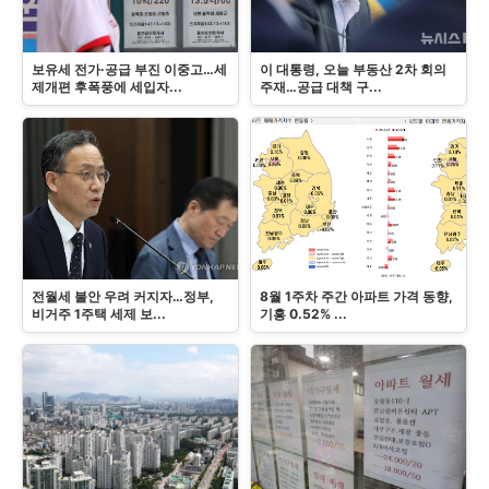
보유세 전가·공급 부진 이중고…세
이 대통령, 오늘 부동산 2차 회의
제개편 후폭풍에 세입자...
주재…공급 대책 구...
전월세 불안 우려 커지자…정부,
8월 1주차 주간 아파트 가격 동향,
비거주 1주택 세제 보...
기흥 0.52% ...