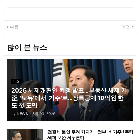
다음
이전
많이 본 뉴스
뉴스
2026 세제개편안 확정 발표…부동산 세제 기
준, '보유'에서 '거주'로…장특공제 10억원 한
도 첫 도입
by
NEWS
-
8월 03, 2026
전월세 불안 우려 커지자…정부, 비거주 1주택
세제 보완 서두른다