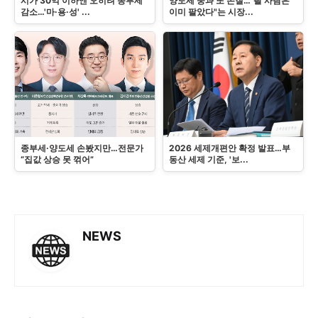
시가 30억 이하엔 오히려 종부세
양도세 중과 또 손질…"팔 사람은
감소…'마·용·성' ...
이미 팔았다"는 시장...
종부세·양도세 손봤지만…전문가
2026 세제개편안 확정 발표…부
“집값 상승 못 꺾어”
동산 세제 기준, '보...
NEWS