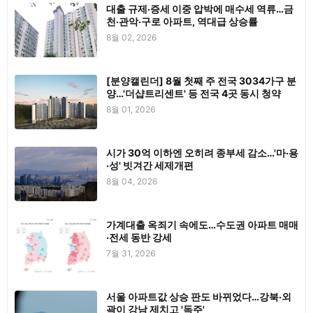
대출 규제·증세 이중 압박에 매수세 역류…금
천·관악·구로 아파트, 역대급 상승률
8월 02, 2026
[분양캘린더] 8월 첫째 주 전국 3034가구 분
양…'더샵트리센트' 등 전국 4곳 동시 청약
8월 01, 2026
시가 30억 이하엔 오히려 종부세 감소…'마·용
·성' 빗겨간 세제개편
8월 04, 2026
가계대출 옥죄기 속에도…수도권 아파트 매매
·전세 동반 강세
7월 31, 2026
서울 아파트값 상승 판도 바뀌었다…강북·외
곽이 강남 제치고 '독주'