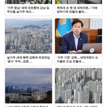
'거주 중심' 세제 대전환에 강남 집
취득세 손 못 댄 세제개편…"거래
주인들 실거주·매도...
빙하기에 전월세 불안...
실거주 세제 혜택 강화에 위장전입
'거주 기준' 강화… 세제개편이 쏘
'꼼수' 우려…검증 ...
아올린 도심 전월세 ...