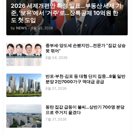
2026 세제개편안 확정 발표…부동산 세제 기
준, '보유'에서 '거주'로…장특공제 10억원 한
도 첫 도입
by
NEWS
-
8월 03, 2026
종부세·양도세 손봤지만…전문가 “집값 상승
못 꺾어”
8월 04, 2026
반포·부천·김포 등 대형 단지 집중…8월 일반
분양 2만7000가구 역대급 공급
8월 01, 2026
동탄 집값 급등이 불씨…상반기 700명 분당
으로 주거지 옮겼다
7월 31, 2026