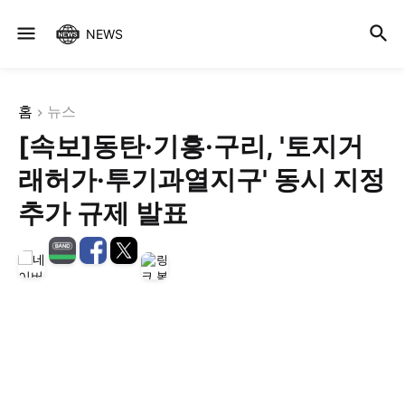
NEWS
홈
뉴스
[속보]동탄·기흥·구리, '토지거
래허가·투기과열지구' 동시 지정
추가 규제 발표