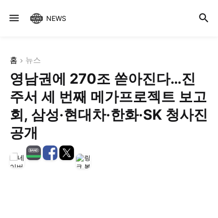
NEWS
홈
뉴스
영남권에 270조 쏟아진다…진
주서 세 번째 메가프로젝트 보고
회, 삼성·현대차·한화·SK 청사진
공개