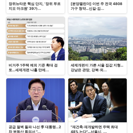
장위뉴타운 핵심 단지, '장위 푸르
[분양캘린더] 이번 주 전국 4808
지오 마크원' 39가...
가구 청약…신길·김...
비거주 1주택 예외 기준 확대 검
세제개편이 가른 서울 집값 지형…
토…세제개편 나흘 만에...
강남은 관망, 강북·외...
공급 절벽 돌파 나선 李 대통령…2
"재건축·재개발하면 주택 최대
차 부동산 회의서 "...
48% 는다"…서울시, ...