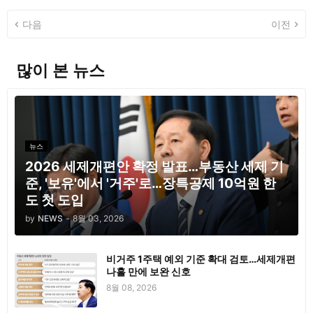
다음
이전
많이 본 뉴스
뉴스
2026 세제개편안 확정 발표…부동산 세제 기
준, '보유'에서 '거주'로…장특공제 10억원 한
도 첫 도입
by
NEWS
-
8월 03, 2026
비거주 1주택 예외 기준 확대 검토…세제개편
나흘 만에 보완 신호
8월 08, 2026