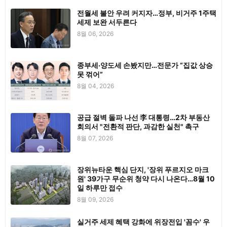
전월세 불안 우려 커지자…정부, 비거주 1주택
세제 보완 서두른다
8월 06, 2026
종부세·양도세 손봤지만…전문가 “집값 상승
못 꺾어”
8월 04, 2026
공급 절벽 돌파 나선 李 대통령…2차 부동산
회의서 "전환적 판단, 과감한 실천" 촉구
8월 07, 2026
장위뉴타운 핵심 단지, '장위 푸르지오 마크
원' 39가구 무순위 청약 다시 나온다…8월 10
일 하루만 접수
8월 09, 2026
실거주 세제 혜택 강화에 위장전입 '꼼수' 우