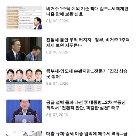
비거주 1주택 예외 기준 확대 검토…세제개편
나흘 만에 보완 신호
8월 08, 2026
전월세 불안 우려 커지자…정부, 비거주 1주택
세제 보완 서두른다
8월 06, 2026
종부세·양도세 손봤지만…전문가 “집값 상승
못 꺾어”
8월 04, 2026
공급 절벽 돌파 나선 李 대통령…2차 부동산
회의서 "전환적 판단, 과감한 실천" 촉구
8월 07, 2026
대출 규제·증세 이중 압박에 매수세 역류…금