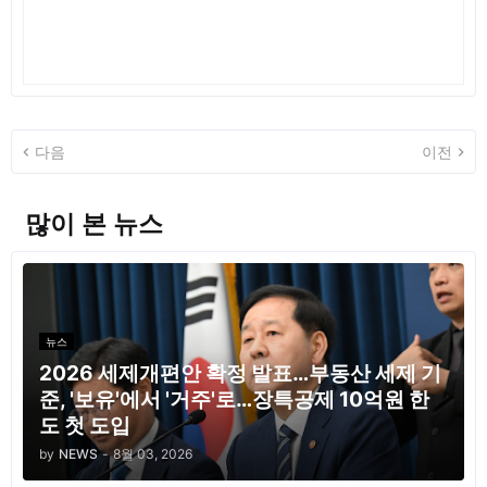
다음
이전
많이 본 뉴스
뉴스
2026 세제개편안 확정 발표…부동산 세제 기
준, '보유'에서 '거주'로…장특공제 10억원 한
도 첫 도입
by
NEWS
-
8월 03, 2026