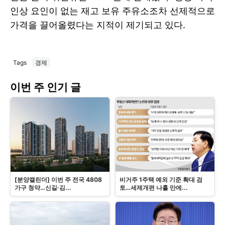
인상 요인이 없는 재고 보유 주유소조차 선제적으로
가격을 끌어올렸다는 지적이 제기되고 있다.
Tags
경제
이번 주 인기 글
[분양캘린더] 이번 주 전국 4808
비거주 1주택 예외 기준 확대 검
가구 청약…신길·김...
토…세제개편 나흘 만에...