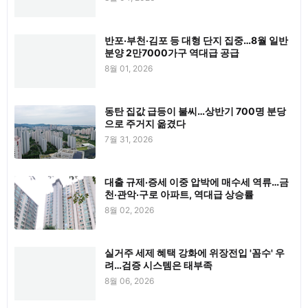
반포·부천·김포 등 대형 단지 집중…8월 일반
분양 2만7000가구 역대급 공급
8월 01, 2026
동탄 집값 급등이 불씨…상반기 700명 분당
으로 주거지 옮겼다
7월 31, 2026
대출 규제·증세 이중 압박에 매수세 역류…금
천·관악·구로 아파트, 역대급 상승률
8월 02, 2026
실거주 세제 혜택 강화에 위장전입 '꼼수' 우
려…검증 시스템은 태부족
8월 06, 2026