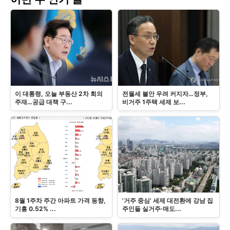
이 대통령, 오늘 부동산 2차 회의
전월세 불안 우려 커지자…정부,
주재…공급 대책 구...
비거주 1주택 세제 보...
8월 1주차 주간 아파트 가격 동향,
'거주 중심' 세제 대전환에 강남 집
기흥 0.52% ...
주인들 실거주·매도...