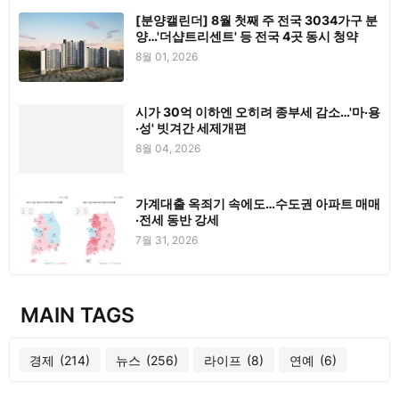
[분양캘린더] 8월 첫째 주 전국 3034가구 분
양…'더샵트리센트' 등 전국 4곳 동시 청약
8월 01, 2026
시가 30억 이하엔 오히려 종부세 감소…'마·용
·성' 빗겨간 세제개편
8월 04, 2026
가계대출 옥죄기 속에도…수도권 아파트 매매
·전세 동반 강세
7월 31, 2026
MAIN TAGS
경제
(214)
뉴스
(256)
라이프
(8)
연예
(6)