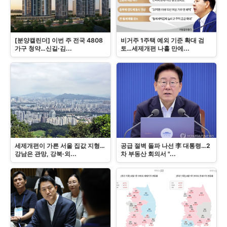
[분양캘린더] 이번 주 전국 4808
비거주 1주택 예외 기준 확대 검
가구 청약…신길·김...
토…세제개편 나흘 만에...
세제개편이 가른 서울 집값 지형…
공급 절벽 돌파 나선 李 대통령…2
강남은 관망, 강북·외...
차 부동산 회의서 "...