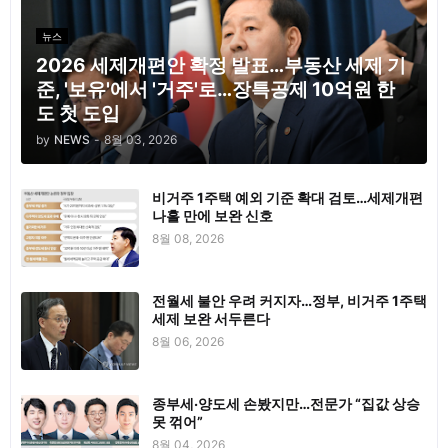
뉴스
2026 세제개편안 확정 발표…부동산 세제 기
준, '보유'에서 '거주'로…장특공제 10억원 한
도 첫 도입
by
NEWS
-
8월 03, 2026
비거주 1주택 예외 기준 확대 검토…세제개편
나흘 만에 보완 신호
8월 08, 2026
전월세 불안 우려 커지자…정부, 비거주 1주택
세제 보완 서두른다
8월 06, 2026
종부세·양도세 손봤지만…전문가 “집값 상승
못 꺾어”
8월 04, 2026