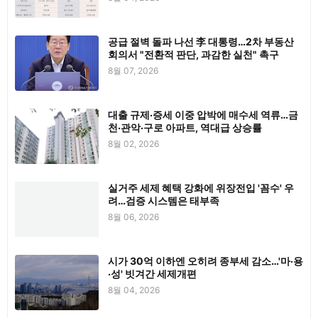
공급 절벽 돌파 나선 李 대통령…2차 부동산
회의서 "전환적 판단, 과감한 실천" 촉구
8월 07, 2026
대출 규제·증세 이중 압박에 매수세 역류…금
천·관악·구로 아파트, 역대급 상승률
8월 02, 2026
실거주 세제 혜택 강화에 위장전입 '꼼수' 우
려…검증 시스템은 태부족
8월 06, 2026
시가 30억 이하엔 오히려 종부세 감소…'마·용
·성' 빗겨간 세제개편
8월 04, 2026