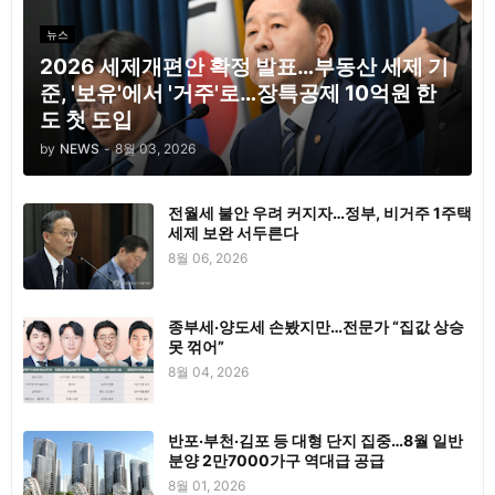
뉴스
2026 세제개편안 확정 발표…부동산 세제 기
준, '보유'에서 '거주'로…장특공제 10억원 한
도 첫 도입
by
NEWS
-
8월 03, 2026
전월세 불안 우려 커지자…정부, 비거주 1주택
세제 보완 서두른다
8월 06, 2026
종부세·양도세 손봤지만…전문가 “집값 상승
못 꺾어”
8월 04, 2026
반포·부천·김포 등 대형 단지 집중…8월 일반
분양 2만7000가구 역대급 공급
8월 01, 2026