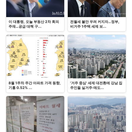
이 대통령, 오늘 부동산 2차 회의
전월세 불안 우려 커지자…정부,
주재…공급 대책 구...
비거주 1주택 세제 보...
8월 1주차 주간 아파트 가격 동향,
'거주 중심' 세제 대전환에 강남 집
기흥 0.52% ...
주인들 실거주·매도...