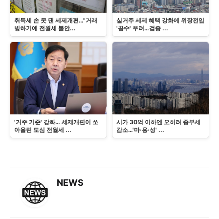
취득세 손 못 댄 세제개편…"거래
실거주 세제 혜택 강화에 위장전입
빙하기에 전월세 불안...
'꼼수' 우려…검증 ...
'거주 기준' 강화… 세제개편이 쏘
시가 30억 이하엔 오히려 종부세
아올린 도심 전월세 ...
감소…'마·용·성' ...
NEWS