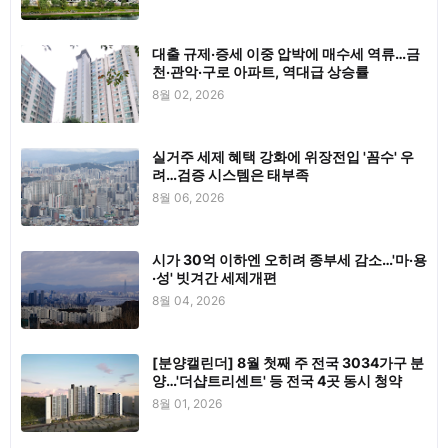
대출 규제·증세 이중 압박에 매수세 역류…금
천·관악·구로 아파트, 역대급 상승률
8월 02, 2026
실거주 세제 혜택 강화에 위장전입 '꼼수' 우
려…검증 시스템은 태부족
8월 06, 2026
시가 30억 이하엔 오히려 종부세 감소…'마·용
·성' 빗겨간 세제개편
8월 04, 2026
[분양캘린더] 8월 첫째 주 전국 3034가구 분
양…'더샵트리센트' 등 전국 4곳 동시 청약
8월 01, 2026