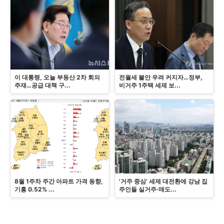
이 대통령, 오늘 부동산 2차 회의
전월세 불안 우려 커지자…정부,
주재…공급 대책 구...
비거주 1주택 세제 보...
8월 1주차 주간 아파트 가격 동향,
'거주 중심' 세제 대전환에 강남 집
기흥 0.52% ...
주인들 실거주·매도...