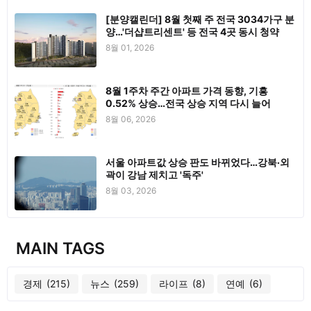
[분양캘린더] 8월 첫째 주 전국 3034가구 분
양…'더샵트리센트' 등 전국 4곳 동시 청약
8월 01, 2026
8월 1주차 주간 아파트 가격 동향, 기흥
0.52% 상승…전국 상승 지역 다시 늘어
8월 06, 2026
서울 아파트값 상승 판도 바뀌었다…강북·외
곽이 강남 제치고 '독주'
8월 03, 2026
MAIN TAGS
경제
(215)
뉴스
(259)
라이프
(8)
연예
(6)