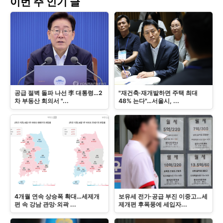
이번 주 인기 글
공급 절벽 돌파 나선 李 대통령…2
"재건축·재개발하면 주택 최대
차 부동산 회의서 "...
48% 는다"…서울시, ...
4개월 연속 상승폭 확대…세제개
보유세 전가·공급 부진 이중고…세
편 속 강남 관망·외곽 ...
제개편 후폭풍에 세입자...