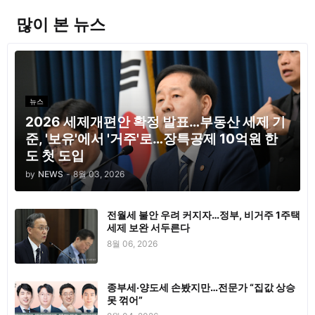
많이 본 뉴스
뉴스
2026 세제개편안 확정 발표…부동산 세제 기
준, '보유'에서 '거주'로…장특공제 10억원 한
도 첫 도입
by
NEWS
-
8월 03, 2026
전월세 불안 우려 커지자…정부, 비거주 1주택
세제 보완 서두른다
8월 06, 2026
종부세·양도세 손봤지만…전문가 “집값 상승
못 꺾어”