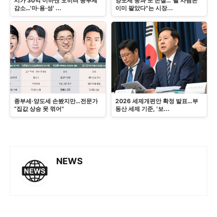
시가 30억 이하엔 오히려 종부세
양도세 중과 또 손질…"팔 사람은
감소…'마·용·성' ...
이미 팔았다"는 시장...
종부세·양도세 손봤지만…전문가
2026 세제개편안 확정 발표…부
“집값 상승 못 꺾어”
동산 세제 기준, '보...
NEWS