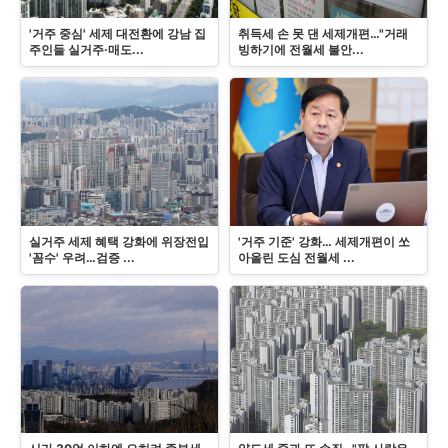
'거주 중심' 세제 대전환에 강남 집
취득세 손 못 댄 세제개편…"거래
주인들 실거주·매도...
빙하기에 전월세 불안...
실거주 세제 혜택 강화에 위장전입
'거주 기준' 강화… 세제개편이 쏘
'꼼수' 우려…검증 ...
아올린 도심 전월세 ...