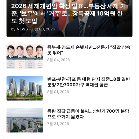
2026 세제개편안 확정 발표…부동산 세제 기
준, '보유'에서 '거주'로…장특공제 10억원 한
도 첫 도입
by
NEWS
-
8월 03, 2026
종부세·양도세 손봤지만…전문가 “집값 상승
못 꺾어”
8월 04, 2026
반포·부천·김포 등 대형 단지 집중…8월 일반
분양 2만7000가구 역대급 공급
8월 01, 2026
동탄 집값 급등이 불씨…상반기 700명 분당
으로 주거지 옮겼다
7월 31, 2026