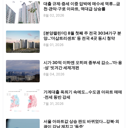
대출 규제·증세 이중 압박에 매수세 역류…금
천·관악·구로 아파트, 역대급 상승률
8월 02, 2026
[분양캘린더] 8월 첫째 주 전국 3034가구 분
양…'더샵트리센트' 등 전국 4곳 동시 청약
8월 01, 2026
시가 30억 이하엔 오히려 종부세 감소…'마·용
·성' 빗겨간 세제개편
8월 04, 2026
가계대출 옥죄기 속에도…수도권 아파트 매매
·전세 동반 강세
7월 31, 2026
서울 아파트값 상승 판도 바뀌었다…강북·외
곽이 강남 제치고 '독주'