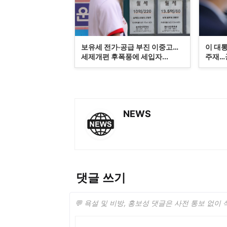
보유세 전가·공급 부진 이중고…
이 대통
세제개편 후폭풍에 세입자...
주재…공
NEWS
댓글 쓰기
💬 욕설 및 비방, 홍보성 댓글은 사전 통보 없이