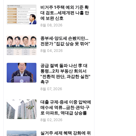
비거주 1주택 예외 기준 확
대 검토…세제개편 나흘 만
에 보완 신호
8월 08, 2026
종부세·양도세 손봤지만…
전문가 “집값 상승 못 꺾어”
8월 04, 2026
공급 절벽 돌파 나선 李 대
통령…2차 부동산 회의서
"전환적 판단, 과감한 실천"
촉구
8월 07, 2026
대출 규제·증세 이중 압박에
매수세 역류…금천·관악·구
로 아파트, 역대급 상승률
8월 02, 2026
실거주 세제 혜택 강화에 위