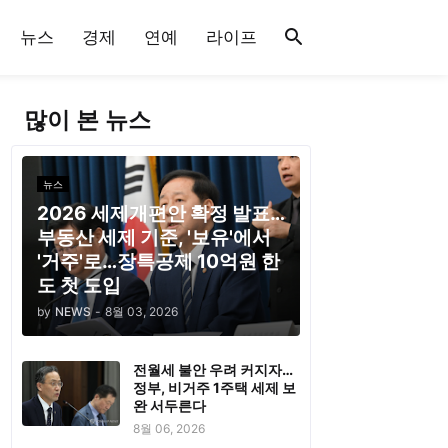
뉴스
경제
연예
라이프
많이 본 뉴스
뉴스
2026 세제개편안 확정 발표…
부동산 세제 기준, '보유'에서
'거주'로…장특공제 10억원 한
도 첫 도입
by
NEWS
-
8월 03, 2026
전월세 불안 우려 커지자…
정부, 비거주 1주택 세제 보
완 서두른다
8월 06, 2026