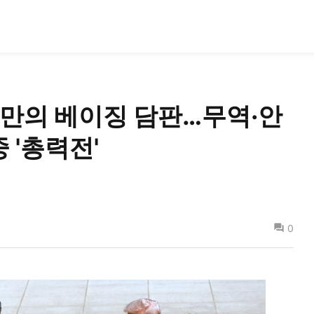
 만의 베이징 담판…무역·안
중 '총력전'
0