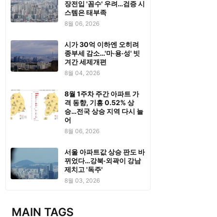
장전입 '꼼수' 우려…검증 시
스템은 태부족
8월 06, 2026
시가 30억 이하엔 오히려
종부세 감소…'마·용·성' 빗
겨간 세제개편
8월 04, 2026
8월 1주차 주간 아파트 가
격 동향, 기흥 0.52% 상
승…전국 상승 지역 다시 늘
어
8월 06, 2026
서울 아파트값 상승 판도 바
뀌었다…강북·외곽이 강남
제치고 '독주'
8월 03, 2026
MAIN TAGS