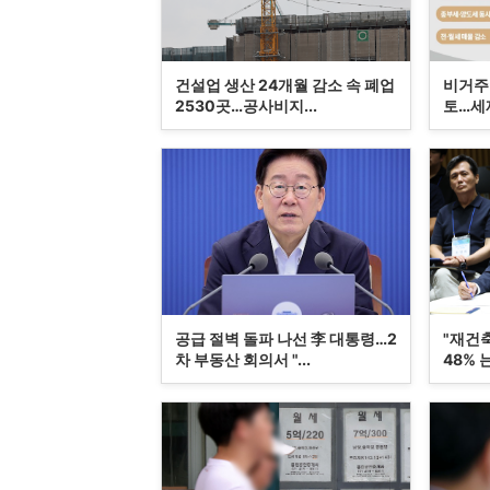
건설업 생산 24개월 감소 속 폐업
비거주 
2530곳…공사비지...
토…세제
공급 절벽 돌파 나선 李 대통령…2
"재건
차 부동산 회의서 "...
48% 