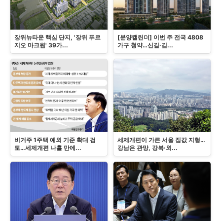
장위뉴타운 핵심 단지, '장위 푸르
[분양캘린더] 이번 주 전국 4808
지오 마크원' 39가...
가구 청약…신길·김...
비거주 1주택 예외 기준 확대 검
세제개편이 가른 서울 집값 지형…
토…세제개편 나흘 만에...
강남은 관망, 강북·외...