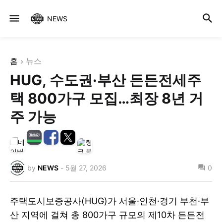
NEWS
홈
뉴스
HUG, 수도권·부산 든든전세주
택 800가구 모집…최장 8년 거
주 가능
by
NEWS
-
5월 27, 2026
0
주택도시보증공사(HUG)가 서울·인천·경기 부천·부
산 지역에 걸쳐 총 800가구 규모의 제10차 든든전