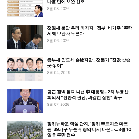
나흘 만에 보완 신호
8월 08, 2026
전월세 불안 우려 커지자…정부, 비거주 1주택
세제 보완 서두른다
8월 06, 2026
종부세·양도세 손봤지만…전문가 “집값 상승
못 꺾어”
8월 04, 2026
공급 절벽 돌파 나선 李 대통령…2차 부동산
회의서 "전환적 판단, 과감한 실천" 촉구
8월 07, 2026
장위뉴타운 핵심 단지, '장위 푸르지오 마크
원' 39가구 무순위 청약 다시 나온다…8월 10
일 하루만 접수