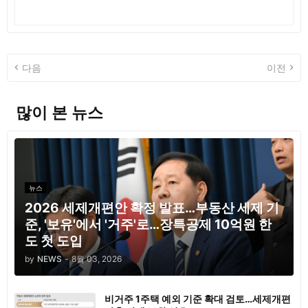
다음
이전
많이 본 뉴스
뉴스
2026 세제개편안 확정 발표…부동산 세제 기
준, '보유'에서 '거주'로…장특공제 10억원 한
도 첫 도입
by
NEWS
-
8월 03, 2026
비거주 1주택 예외 기준 확대 검토…세제개편