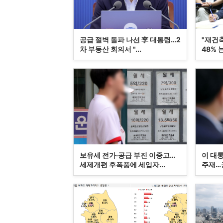
공급 절벽 돌파 나선 李 대통령…2
"재건
차 부동산 회의서 "...
48% 
보유세 전가·공급 부진 이중고…
이 대통
세제개편 후폭풍에 세입자...
주재…공