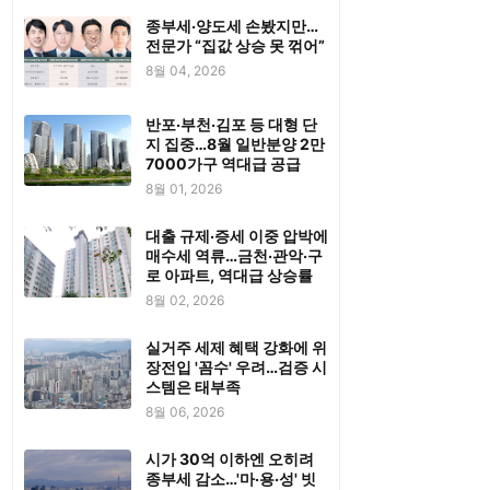
종부세·양도세 손봤지만…
전문가 “집값 상승 못 꺾어”
8월 04, 2026
반포·부천·김포 등 대형 단
지 집중…8월 일반분양 2만
7000가구 역대급 공급
8월 01, 2026
대출 규제·증세 이중 압박에
매수세 역류…금천·관악·구
로 아파트, 역대급 상승률
8월 02, 2026
실거주 세제 혜택 강화에 위
장전입 '꼼수' 우려…검증 시
스템은 태부족
8월 06, 2026
시가 30억 이하엔 오히려
종부세 감소…'마·용·성' 빗