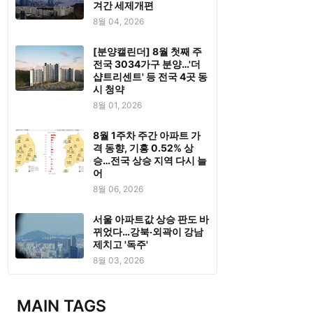
겨간 세제개편
8월 04, 2026
[분양캘린더] 8월 첫째 주
전국 3034가구 분양…'더
샵트리센트' 등 전국 4곳 동
시 청약
8월 01, 2026
8월 1주차 주간 아파트 가
격 동향, 기흥 0.52% 상
승…전국 상승 지역 다시 늘
어
8월 06, 2026
서울 아파트값 상승 판도 바
뀌었다…강북·외곽이 강남
제치고 '독주'
8월 03, 2026
MAIN TAGS