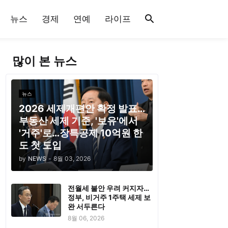
뉴스
경제
연예
라이프
많이 본 뉴스
뉴스
2026 세제개편안 확정 발표…
부동산 세제 기준, '보유'에서
'거주'로…장특공제 10억원 한
도 첫 도입
by
NEWS
-
8월 03, 2026
전월세 불안 우려 커지자…
정부, 비거주 1주택 세제 보
완 서두른다
8월 06, 2026