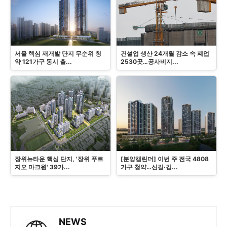
서울 핵심 재개발 단지 무순위 청
건설업 생산 24개월 감소 속 폐업
약 121가구 동시 출...
2530곳…공사비지...
장위뉴타운 핵심 단지, '장위 푸르
[분양캘린더] 이번 주 전국 4808
지오 마크원' 39가...
가구 청약…신길·김...
NEWS