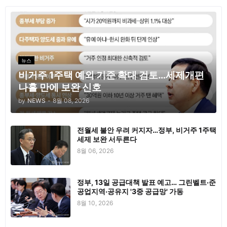
뉴스
비거주 1주택 예외 기준 확대 검토…세제개편
나흘 만에 보완 신호
by
NEWS
-
8월 08, 2026
전월세 불안 우려 커지자…정부, 비거주 1주택
세제 보완 서두른다
8월 06, 2026
정부, 13일 공급대책 발표 예고… 그린벨트·준
공업지역·공유지 '3중 공급망' 가동
8월 10, 2026