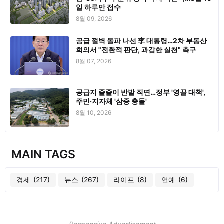
일 하루만 접수
8월 09, 2026
공급 절벽 돌파 나선 李 대통령…2차 부동산
회의서 "전환적 판단, 과감한 실천" 촉구
8월 07, 2026
공급지 줄줄이 반발 직면…정부 '영끌 대책',
주민·지자체 '삼중 충돌'
8월 10, 2026
MAIN TAGS
경제
(217)
뉴스
(267)
라이프
(8)
연예
(6)