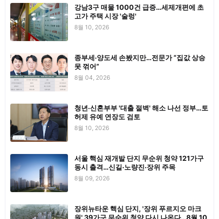
강남3구 매물 1000건 급증…세제개편에 초
고가 주택 시장 '술렁'
8월 10, 2026
종부세·양도세 손봤지만…전문가 “집값 상승
못 꺾어”
8월 04, 2026
청년·신혼부부 '대출 절벽' 해소 나선 정부…토
허제 유예 연장도 검토
8월 10, 2026
서울 핵심 재개발 단지 무순위 청약 121가구
동시 출격…신길·노량진·장위 주목
8월 09, 2026
장위뉴타운 핵심 단지, '장위 푸르지오 마크
원' 39가구 무순위 청약 다시 나온다…8월 10