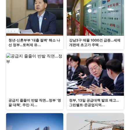
청년·신혼부부 '대출 절벽' 해소 나
강남3구 매물 1000건 급증…세제
선 정부…토허제 유...
개편에 초고가 주택 ...
공급지 줄줄이 반발 직면…정부 '영
정부, 13일 공급대책 발표 예고…
끌 대책', 주민·지...
그린벨트·준공업지역...