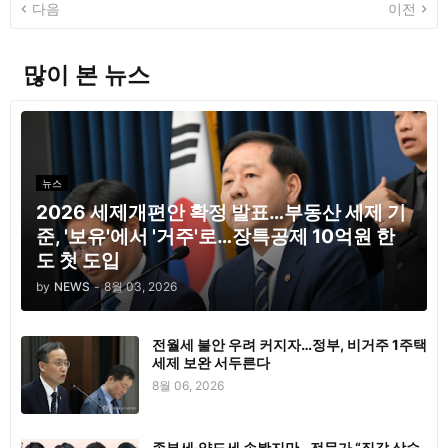
다음
이전
많이 본 뉴스
뉴스
2026 세제개편안 확정 발표…부동산 세제 기
준, '보유'에서 '거주'로…장특공제 10억원 한
도 첫 도입
by
NEWS
-
8월 03, 2026
전월세 불안 우려 커지자…정부, 비거주 1주택
세제 보완 서두른다
8월 06, 2026
종부세·양도세 손봤지만…전문가 “집값 상승