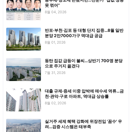
못 꺾어”
8월 04, 2026
반포·부천·김포 등 대형 단지 집중…8월 일반
분양 2만7000가구 역대급 공급
8월 01, 2026
동탄 집값 급등이 불씨…상반기 700명 분당
으로 주거지 옮겼다
7월 31, 2026
대출 규제·증세 이중 압박에 매수세 역류…금
천·관악·구로 아파트, 역대급 상승률
8월 02, 2026
실거주 세제 혜택 강화에 위장전입 '꼼수' 우
려…검증 시스템은 태부족