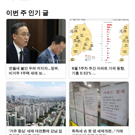
이번 주 인기 글
전월세 불안 우려 커지자…정부,
8월 1주차 주간 아파트 가격 동향,
비거주 1주택 세제 보...
기흥 0.52% ...
'거주 중심' 세제 대전환에 강남 집
취득세 손 못 댄 세제개편…"거래