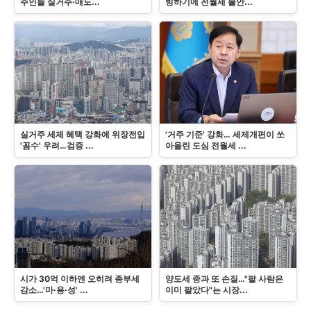
주인들 실거주·매도...
빙하기에 전월세 불안...
실거주 세제 혜택 강화에 위장전입
'거주 기준' 강화… 세제개편이 쏘
'꼼수' 우려…검증 ...
아올린 도심 전월세 ...
시가 30억 이하엔 오히려 종부세
양도세 중과 또 손질…"팔 사람은
감소…'마·용·성' ...
이미 팔았다"는 시장...