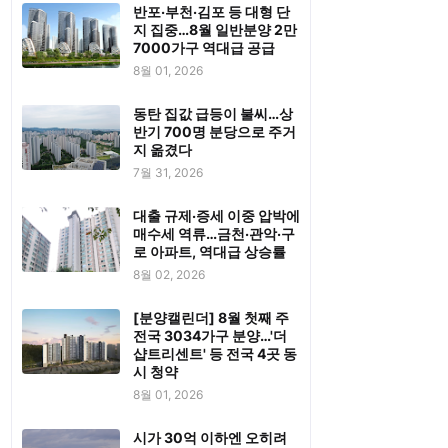
반포·부천·김포 등 대형 단
지 집중…8월 일반분양 2만
7000가구 역대급 공급
8월 01, 2026
동탄 집값 급등이 불씨…상
반기 700명 분당으로 주거
지 옮겼다
7월 31, 2026
대출 규제·증세 이중 압박에
매수세 역류…금천·관악·구
로 아파트, 역대급 상승률
8월 02, 2026
[분양캘린더] 8월 첫째 주
전국 3034가구 분양…'더
샵트리센트' 등 전국 4곳 동
시 청약
8월 01, 2026
시가 30억 이하엔 오히려