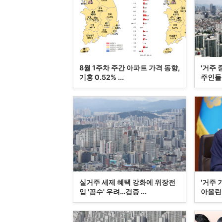
8월 1주차 주간 아파트 가격 동향,
'거주 
기흥 0.52% ...
주인들 
실거주 세제 혜택 강화에 위장전
'거주 
입 '꼼수' 우려…검증 ...
아올린 