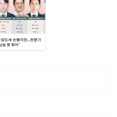
·양도세 손봤지만…전문가
상승 못 꺾어”