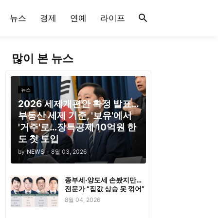
뉴스
경제
연예
라이프
많이 본 뉴스
뉴스
2026 세제개편안 확정 발표…
부동산 세제 기준, '보유'에서
'거주'로…장특공제 10억원 한
도 첫 도입
by
NEWS
-
8월 03, 2026
종부세·양도세 손봤지만…
전문가 “집값 상승 못 꺾어”
8월 04, 2026