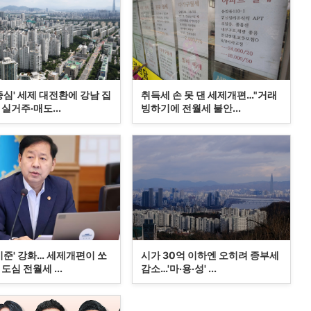
중심' 세제 대전환에 강남 집
취득세 손 못 댄 세제개편…"거래
실거주·매도...
빙하기에 전월세 불안...
기준' 강화… 세제개편이 쏘
시가 30억 이하엔 오히려 종부세
도심 전월세 ...
감소…'마·용·성' ...