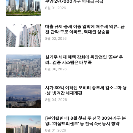
분양 2만7000가구 역대급 공급
8월 01, 2026
대출 규제·증세 이중 압박에 매수세 역류…금
천·관악·구로 아파트, 역대급 상승률
8월 02, 2026
실거주 세제 혜택 강화에 위장전입 '꼼수' 우
려…검증 시스템은 태부족
8월 06, 2026
시가 30억 이하엔 오히려 종부세 감소…'마·용
·성' 빗겨간 세제개편
8월 04, 2026
[분양캘린더] 8월 첫째 주 전국 3034가구 분
양…'더샵트리센트' 등 전국 4곳 동시 청약
8월 01, 2026