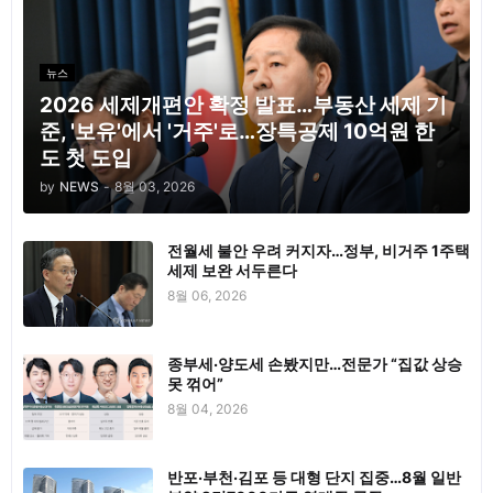
뉴스
2026 세제개편안 확정 발표…부동산 세제 기
준, '보유'에서 '거주'로…장특공제 10억원 한
도 첫 도입
by
NEWS
-
8월 03, 2026
전월세 불안 우려 커지자…정부, 비거주 1주택
세제 보완 서두른다
8월 06, 2026
종부세·양도세 손봤지만…전문가 “집값 상승
못 꺾어”
8월 04, 2026
반포·부천·김포 등 대형 단지 집중…8월 일반