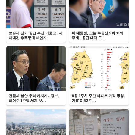
보유세 전가·공급 부진 이중고…세
이 대통령, 오늘 부동산 2차 회의
제개편 후폭풍에 세입자...
주재…공급 대책 구...
전월세 불안 우려 커지자…정부,
8월 1주차 주간 아파트 가격 동향,
비거주 1주택 세제 보...
기흥 0.52% ...