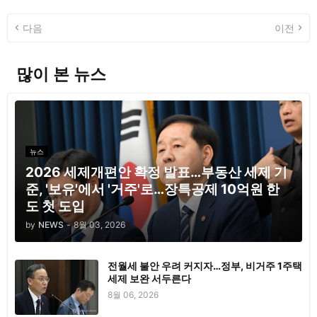
다음
이전
많이 본 뉴스
뉴스
2026 세제개편안 확정 발표…부동산 세제 기
준, '보유'에서 '거주'로…장특공제 10억원 한
도 첫 도입
by
NEWS
-
8월 03, 2026
전월세 불안 우려 커지자…정부, 비거주 1주택
세제 보완 서두른다
8월 06, 2026