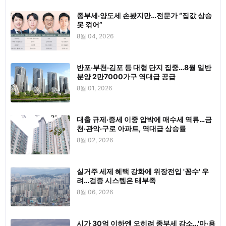
종부세·양도세 손봤지만…전문가 “집값 상승
못 꺾어”
8월 04, 2026
반포·부천·김포 등 대형 단지 집중…8월 일반
분양 2만7000가구 역대급 공급
8월 01, 2026
대출 규제·증세 이중 압박에 매수세 역류…금
천·관악·구로 아파트, 역대급 상승률
8월 02, 2026
실거주 세제 혜택 강화에 위장전입 '꼼수' 우
려…검증 시스템은 태부족
8월 06, 2026
시가 30억 이하엔 오히려 종부세 감소…'마·용