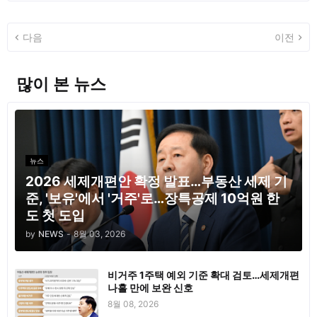
다음
이전
많이 본 뉴스
뉴스
2026 세제개편안 확정 발표…부동산 세제 기
준, '보유'에서 '거주'로…장특공제 10억원 한
도 첫 도입
by
NEWS
-
8월 03, 2026
비거주 1주택 예외 기준 확대 검토…세제개편
나흘 만에 보완 신호
8월 08, 2026