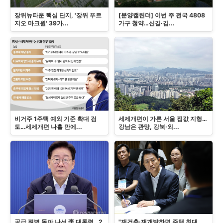
장위뉴타운 핵심 단지, '장위 푸르
[분양캘린더] 이번 주 전국 4808
지오 마크원' 39가...
가구 청약…신길·김...
비거주 1주택 예외 기준 확대 검
세제개편이 가른 서울 집값 지형…
토…세제개편 나흘 만에...
강남은 관망, 강북·외...
공급 절벽 돌파 나선 李 대통령…2
"재건축·재개발하면 주택 최대