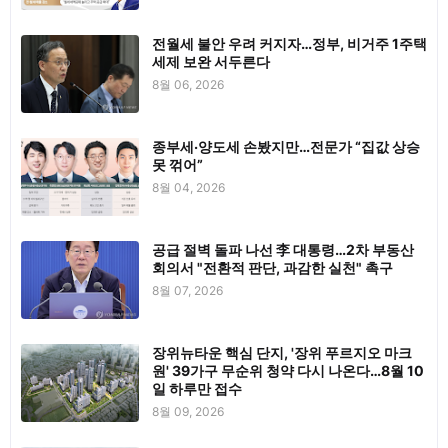
전월세 불안 우려 커지자…정부, 비거주 1주택
세제 보완 서두른다
8월 06, 2026
종부세·양도세 손봤지만…전문가 “집값 상승
못 꺾어”
8월 04, 2026
공급 절벽 돌파 나선 李 대통령…2차 부동산
회의서 "전환적 판단, 과감한 실천" 촉구
8월 07, 2026
장위뉴타운 핵심 단지, '장위 푸르지오 마크
원' 39가구 무순위 청약 다시 나온다…8월 10
일 하루만 접수
8월 09, 2026