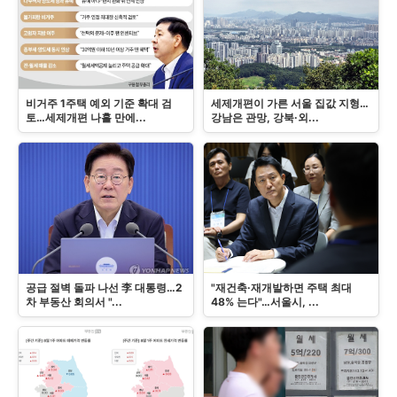
비거주 1주택 예외 기준 확대 검
세제개편이 가른 서울 집값 지형…
토…세제개편 나흘 만에...
강남은 관망, 강북·외...
공급 절벽 돌파 나선 李 대통령…2
"재건축·재개발하면 주택 최대
차 부동산 회의서 "...
48% 는다"…서울시, ...