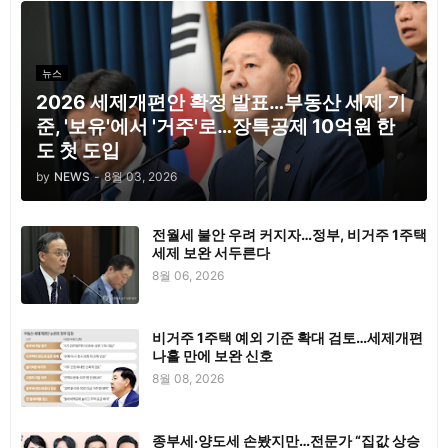
뉴스
2026 세제개편안 확정 발표…부동산 세제 기
준, '보유'에서 '거주'로…장특공제 10억원 한
도 첫 도입
by
NEWS
-
8월 03, 2026
전월세 불안 우려 커지자…정부, 비거주 1주택
세제 보완 서두른다
8월 06, 2026
비거주 1주택 예외 기준 확대 검토…세제개편
나흘 만에 보완 신호
8월 08, 2026
종부세·양도세 손봤지만…전문가 “집값 상승