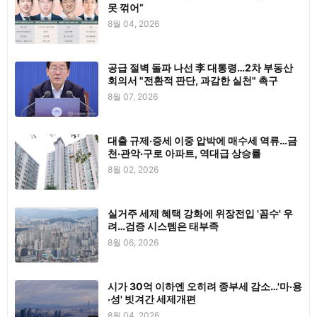
못 꺾어”
8월 04, 2026
공급 절벽 돌파 나선 李 대통령…2차 부동산
회의서 "전환적 판단, 과감한 실천" 촉구
8월 07, 2026
대출 규제·증세 이중 압박에 매수세 역류…금
천·관악·구로 아파트, 역대급 상승률
8월 02, 2026
실거주 세제 혜택 강화에 위장전입 '꼼수' 우
려…검증 시스템은 태부족
8월 06, 2026
시가 30억 이하엔 오히려 종부세 감소…'마·용
·성' 빗겨간 세제개편
8월 04, 2026