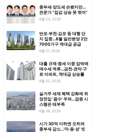
종부세·양도세 손봤지만…
전문가 “집값 상승 못 꺾어”
8월 04, 2026
반포·부천·김포 등 대형 단
지 집중…8월 일반분양 2만
7000가구 역대급 공급
8월 01, 2026
대출 규제·증세 이중 압박에
매수세 역류…금천·관악·구
로 아파트, 역대급 상승률
8월 02, 2026
실거주 세제 혜택 강화에 위
장전입 '꼼수' 우려…검증 시
스템은 태부족
8월 06, 2026
시가 30억 이하엔 오히려
종부세 감소…'마·용·성' 빗