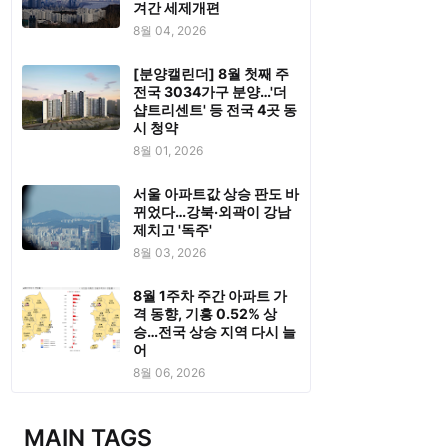
겨간 세제개편
8월 04, 2026
[분양캘린더] 8월 첫째 주
전국 3034가구 분양…'더
샵트리센트' 등 전국 4곳 동
시 청약
8월 01, 2026
서울 아파트값 상승 판도 바
뀌었다…강북·외곽이 강남
제치고 '독주'
8월 03, 2026
8월 1주차 주간 아파트 가
격 동향, 기흥 0.52% 상
승…전국 상승 지역 다시 늘
어
8월 06, 2026
MAIN TAGS