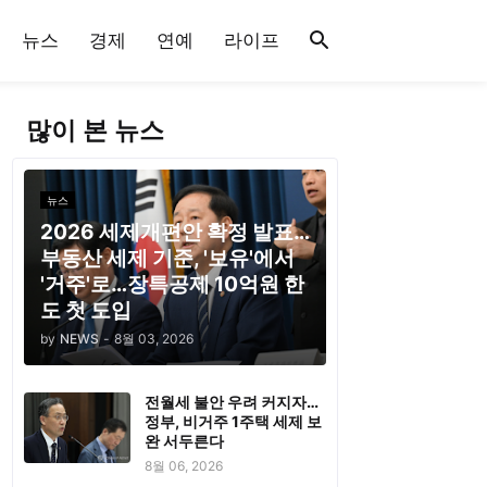
뉴스
경제
연예
라이프
많이 본 뉴스
뉴스
2026 세제개편안 확정 발표…
부동산 세제 기준, '보유'에서
'거주'로…장특공제 10억원 한
도 첫 도입
by
NEWS
-
8월 03, 2026
전월세 불안 우려 커지자…
정부, 비거주 1주택 세제 보
완 서두른다
8월 06, 2026