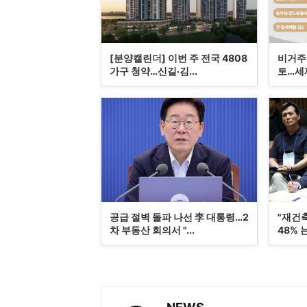
[분양캘린더] 이번 주 전국 4808
비거주 
가구 청약…신길·김...
토…세제
공급 절벽 돌파 나선 李 대통령…2
"재건
차 부동산 회의서 "...
48% 