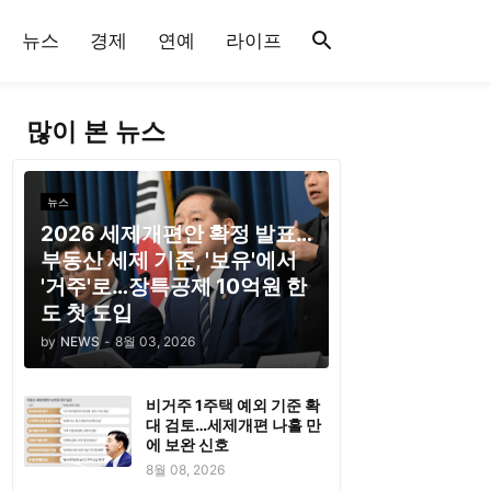
뉴스
경제
연예
라이프
많이 본 뉴스
뉴스
2026 세제개편안 확정 발표…
부동산 세제 기준, '보유'에서
'거주'로…장특공제 10억원 한
도 첫 도입
by
NEWS
-
8월 03, 2026
비거주 1주택 예외 기준 확
대 검토…세제개편 나흘 만
에 보완 신호
8월 08, 2026