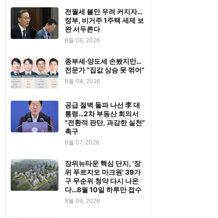
전월세 불안 우려 커지자…
정부, 비거주 1주택 세제 보
완 서두른다
8월 06, 2026
종부세·양도세 손봤지만…
전문가 “집값 상승 못 꺾어”
8월 04, 2026
공급 절벽 돌파 나선 李 대
통령…2차 부동산 회의서
"전환적 판단, 과감한 실천"
촉구
8월 07, 2026
장위뉴타운 핵심 단지, '장
위 푸르지오 마크원' 39가
구 무순위 청약 다시 나온
다…8월 10일 하루만 접수
8월 09, 2026