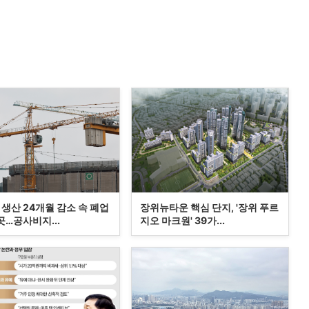
생산 24개월 감소 속 폐업
장위뉴타운 핵심 단지, '장위 푸르
곳…공사비지...
지오 마크원' 39가...