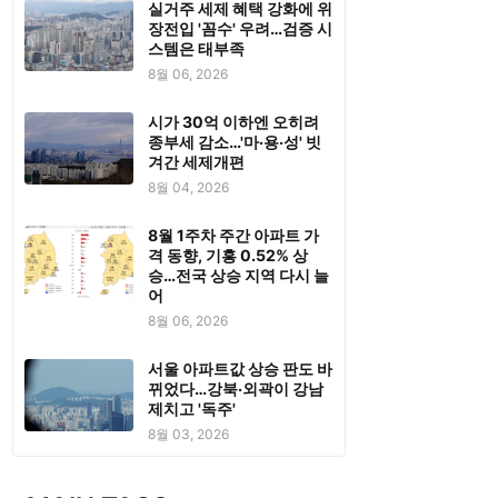
실거주 세제 혜택 강화에 위
장전입 '꼼수' 우려…검증 시
스템은 태부족
8월 06, 2026
시가 30억 이하엔 오히려
종부세 감소…'마·용·성' 빗
겨간 세제개편
8월 04, 2026
8월 1주차 주간 아파트 가
격 동향, 기흥 0.52% 상
승…전국 상승 지역 다시 늘
어
8월 06, 2026
서울 아파트값 상승 판도 바
뀌었다…강북·외곽이 강남
제치고 '독주'
8월 03, 2026