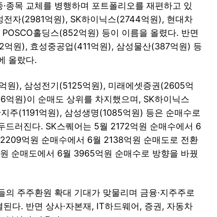
종·종목 교체를 병행하며 포트폴리오를 재편하고 있
성전자(2981억원), SK하이닉스(2744억원), 현대차
), POSCO홀딩스(852억원) 등이 이름을 올렸다. 반면
42억원), 효성중공업(411억원), 삼성물산(387억원) 등
에 올랐다.
억원), 삼성전기(5125억원), 미래에셋증권(2605억
1976억원)이 순매도 상위를 차지했으며, SK하이닉스
 신한지주(1191억원), 삼성생명(1085억원) 등은 순매수로
 두드러진다. SK스퀘어는 5월 2172억원 순매수에서 6
 2209억원 순매수에서 6월 2138억원 순매도로 전환
억원 순매도에서 6월 3965억원 순매수로 방향을 바꿨
들의 주주환원 확대 기대가 맞물리며 금융·지주주로
다. 반면 상사·자본재, IT하드웨어, 증권, 자동차