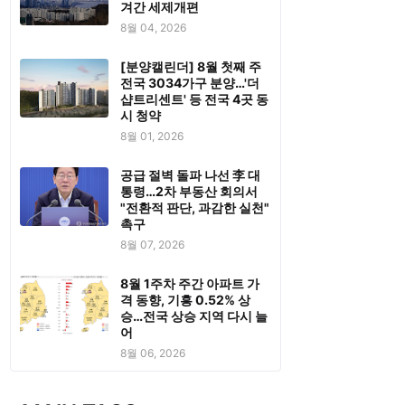
겨간 세제개편
8월 04, 2026
[분양캘린더] 8월 첫째 주
전국 3034가구 분양…'더
샵트리센트' 등 전국 4곳 동
시 청약
8월 01, 2026
공급 절벽 돌파 나선 李 대
통령…2차 부동산 회의서
"전환적 판단, 과감한 실천"
촉구
8월 07, 2026
8월 1주차 주간 아파트 가
격 동향, 기흥 0.52% 상
승…전국 상승 지역 다시 늘
어
8월 06, 2026