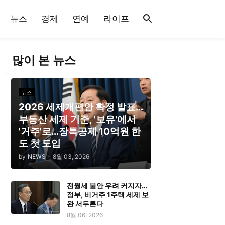
뉴스
경제
연예
라이프
많이 본 뉴스
뉴스
2026 세제개편안 확정 발표…
부동산 세제 기준, '보유'에서
'거주'로…장특공제 10억원 한
도 첫 도입
by
NEWS
-
8월 03, 2026
전월세 불안 우려 커지자…
정부, 비거주 1주택 세제 보
완 서두른다
8월 06, 2026