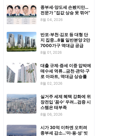
종부세·양도세 손봤지만…
전문가 “집값 상승 못 꺾어”
8월 04, 2026
반포·부천·김포 등 대형 단
지 집중…8월 일반분양 2만
7000가구 역대급 공급
8월 01, 2026
대출 규제·증세 이중 압박에
매수세 역류…금천·관악·구
로 아파트, 역대급 상승률
8월 02, 2026
실거주 세제 혜택 강화에 위
장전입 '꼼수' 우려…검증 시
스템은 태부족
8월 06, 2026
시가 30억 이하엔 오히려
종부세 감소…'마·용·성' 빗