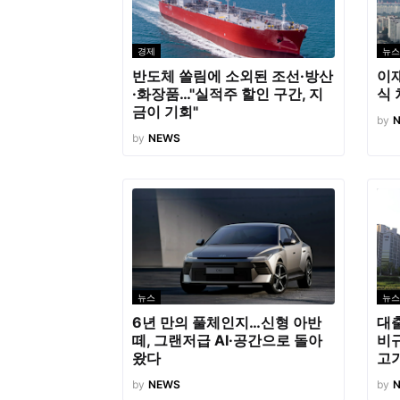
경제
뉴스
반도체 쏠림에 소외된 조선·방산
이재
·화장품…"실적주 할인 구간, 지
식 
금이 기회"
by
by
NEWS
뉴스
뉴스
6년 만의 풀체인지…신형 아반
대출
떼, 그랜저급 AI·공간으로 돌아
비규
왔다
고
by
NEWS
by