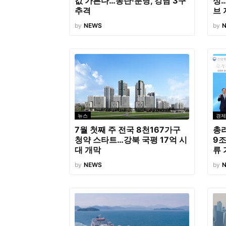
값 가른다…동탄·분당, 강남 3구
성…
추격
브 
by
NEWS
by
뉴스
경제
7월 첫째 주 전국 8천167가구
총리
청약 스타트…강북 국평 17억 시
9조
대 개막
류
by
NEWS
by