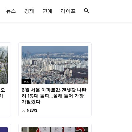
뉴스
경제
연예
라이프
뉴스
지오
6월 서울 아파트값·전셋값 나란
가
히 1%대 돌파…올해 들어 가장
가팔랐다
by
NEWS