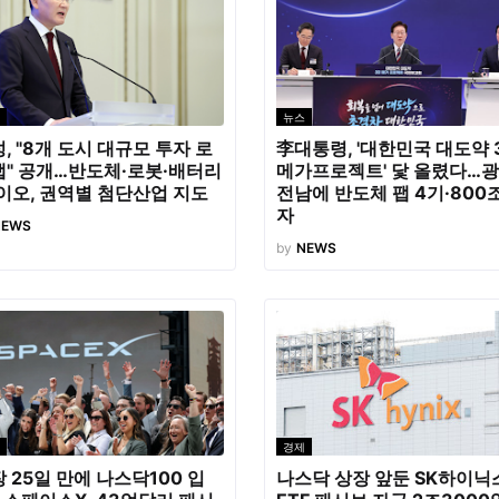
뉴스
, "8개 도시 대규모 투자 로
李대통령, '대한민국 대도약 
맵" 공개…반도체·로봇·배터리
메가프로젝트' 닻 올렸다…광
이오, 권역별 첨단산업 지도
전남에 반도체 팹 4기·800
자
NEWS
by
NEWS
경제
 25일 만에 나스닥100 입
나스닥 상장 앞둔 SK하이닉