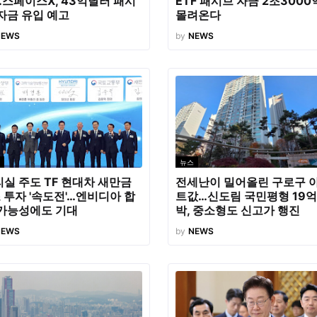
스페이스X, 43억달러 패시
ETF 패시브 자금 2조3000
자금 유입 예고
몰려온다
NEWS
by
NEWS
뉴스
실 주도 TF 현대차 새만금
전세난이 밀어올린 구로구 
 투자 '속도전'…엔비디아 합
트값…신도림 국민평형 19억
 가능성에도 기대
박, 중소형도 신고가 행진
NEWS
by
NEWS