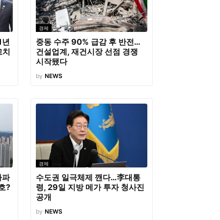
경제
1년
중동 수주 90% 급감 후 반전…
고치
건설업계, 재건시장 선점 경쟁
시작됐다
by
NEWS
경제
아파
수도권 일극체제 깬다…李대통
호?
령, 29일 지방 메가 투자 청사진
공개
by
NEWS