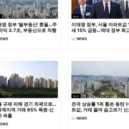
뉴스
명 정부 '탈부동산' 흔들…주
이재명 정부, 서울 아파트값 
차익 3.7조, 부동산으로 직행
새 15% 급등…역대 정부 최
NEWS
by
NEWS
뉴스
 규제 피해 경기 외곽으로…
전국 상승률 1위 휩쓴 동탄 
제지역 거래 65% 폭증·신
트값, 거래 줄며 숨고르기 신
가 속출
by
NEWS
NEWS