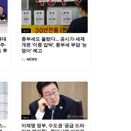
뉴스
3대
종부세도 올랐다… 공시가·세제
주·
개편 '이중 압박', 종부세 부담 '눈
조 투
덩이' 예고
by
NEWS
뉴스
스…
이재명 정부, 수도권 '공급 드라