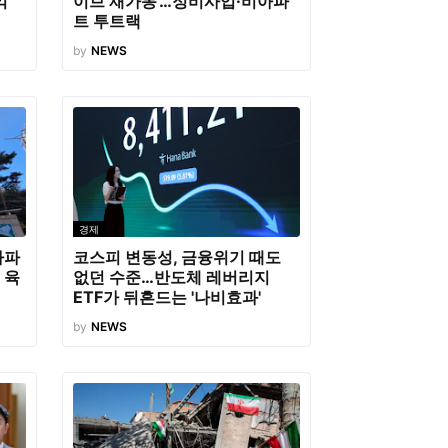
억
이브 재가동'…정비사업·비아파
트 투트랙
by
NEWS
경제
아파
코스피 변동성, 금융위기 때도
 육
없던 수준…반도체 레버리지
ETF가 뒤흔드는 '나비효과'
by
NEWS