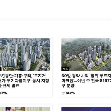
뉴스
보]동탄·기흥·구리, '토지거
30일 청약 시작 '장위 푸르
허가·투기과열지구' 동시 지정
마크원'…이번 주 전국 8167
 규제 발표
구 분양
NEWS
by
NEWS