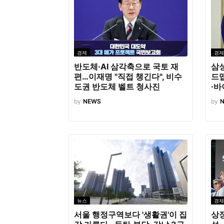
경제
경제
반도체·AI 삼각축으로 국토 재
삼성
편…이재명 "직접 챙긴다", 비수
드
도권 반도체 벨트 청사진
·바
by
NEWS
by
뉴스
경제
서울 행정구역보다 '생활권'이 집
상장